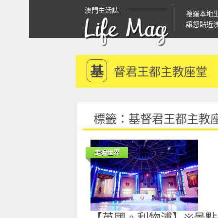
澳門生活誌
搜羅本地
Life Mag
讓您貼近
基
督君王都主教座堂
標籤：基督君王都主教
走遍世界
【英國。利物浦】※景點※ L