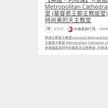
Metropolitan Cath
堂 (基督君王都主教座堂)
時尚美的天主教堂
環遊世界
80後愛旅行✈️ ・2019-
物浦大都會大教堂Liverpool Metropolit
王都會大教堂 Metropolitan Cathedral Chu
是英國最具特色的羅馬天主教教堂, 利物浦
有現代感, 外觀像一座藝術建築物。 在19
現了1930年代時Downey大主教的夢想 
羅馬天主教的給人的傳統形象, 表現教會
建築, 吸引更多人走進教會」 我們由Liverpool L
步去向大都會教堂的方向 我們是由Manch
遊, 今天的天氣真的非常好 陽光普照的利
這些以紅磚砌成的建築物很有特色。 大概
「Liverpool Metropolitan Cathe
的外觀非常獨特, 像一艘淡灰色的圓形太空
直尖塔。 整個大教堂呈圓錐形, 其底座為平面
繞著13個小禮拜堂。 我們繞到教堂的正面