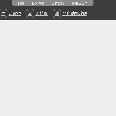
訂閱
博客專欄
合作媒體
聯絡及合作
生活電視
潮流特區
澳門自助餐攻略