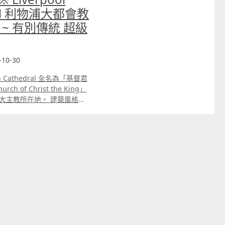
edral 利物浦大都會教
 ~ 有別傳統 超級
10-30
an Cathedral 全名為「基督君
rch of Christ the King」
大主教所在地。 建築風格很
67年完工。 這座大都會教堂實
「建立一座當代的大教堂, 扭轉
的創新精神。也藉由這嶄新的
ime Street Station慢
ester曼徹斯特來利物浦一天
物浦 沿途經過了利物浦大學,
十幾分鐘就到達了
dral 利物浦大都會教堂」 大都會教堂
船, 頂端收斂成皇冠造型的垂
圓形的, 直徑為195米, 環
入口, 是一幅巨大的石壁 走進