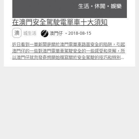
在澳門安全駕駛電單車十大須知
澳城生活
澳門仔 ・2018-08-15
近日看到一單新聞是關於澳門電單車路面安全的陷阱，引起
澳門仔的一些對澳門電單車駕駛安全的一些感受和見解，所
以澳門仔就忽發奇想開始撰寫關於安全駕駛的技巧和特別需
要注意的事情。 而此安全須知是為了澳門駕駛電單車人士而
寫，特別是「P牌仔」，因為考牌後的真正考驗才正式開
始。澳門仔的駕駛經驗由「P牌仔」到現在都一年半了，我
會總結由我駕駛電單車至今的經驗，列出澳門電單車人士需
要注意的事情，可能有更多安全指引忽略了，請大家都不仿
一起交流下吧！ 1.切勿使用手提電話 澳門仔留意到有好多人
都有在紅燈亮起期間，使用手提電話的習慣，更甚的情況澳
門仔曾經目睹過有人單手一路駕駛著電單車，一路使用手提
電話，此舉是十分非常危險，絕不鼓勵。 2.切勿胡亂開高燈
以澳門仔瞭解到很多電單車當你一開車的時候，你的大燈就
會自動亮起來，而大部份人很可能不明白、不瞭解、不清楚
當你以為再按大燈的按鈕，這其實是是高燈，高燈只是在視