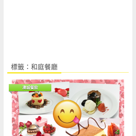
標籤：和庭餐廳
澳城餐飲