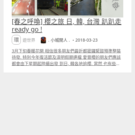
[春之呼喚] 櫻之旅 日, 韓, 台灣 趴趴走
ready go !
環遊世界
. 小城閒人 . ・2018-03-23
3月下旬春暖花開 相信很多朋友們最近都密鑼緊鼓預準整裝
待發. 特別今年復活節及清明假期連檔 愛賞櫻的朋友們應該
都會由下星期起陸續出發 到日, 韓各地追櫻. 當然 也有些朋
友在2月年假時已經搶閘先到伊豆欣賞河津櫻 網路上櫻花花
期預想亦已出爐. 網路上稍為細看一下 2018日本櫻花花期較
早 最早開花應該已經在3月20前在福岡縣,熊本等 先由九洲
開始了. 而熱門關西,東京等地亦由3月20左右陸續開花滿開.
而韓國櫻花預計則會比往年晚數天 大概3月底由南部慶洲鎮
海開始 4月初至中部首爾等. 一邊整理著資料 一邊心癢癢的.
其實 筆者過去幾年都跟很多朋友一樣試著追櫻 抬頭滿天, 走
在行人道, 櫻花樹下美 一見迷上了. 好吧 就趁著這個機會與
各位朋試著分享 也是給自己重溫一下之前幾次的 櫻之美
ready go 櫻之初見 非日韓 原來是台北 2009 322 淡水 天元
宮 本來只是去台北找朋友吃吃玩玩 無心一句未看過櫻花 感