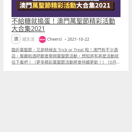
不給糖就搗蛋！澳門萬聖節精彩活動
大合集2021
澳城生活
Cheers! ・2021-10-22
臨近萬聖節，又是時候去 Trick or Treat 啦！澳門有不少酒
店、餐廳和酒吧都會舉辦萬聖節活動，想知道有甚麼活動就
往下看吧！（更多精彩萬聖節活動將會持續更新！） 10月
28日 下午5時更新，新增以下澳門萬聖節活動： WX侏羅紀
恐龍 Halloweeen Party Red House 哇鬼派對 10月27日 下
午3時更新，新增以下澳門萬聖節活動： Cakez Kitchen 萬
聖節 Trick or Drink 派對 薀莎廊 Cheers Halloween Party
WX侏羅紀恐龍冒險樂園 Halloween Party 位於羅斯福酒店
的「WX侏羅紀恐龍冒險樂園」將會一個以小朋友為中的
Halloween Party。指定日期進場的小朋友可獲得
Halloween 南瓜糖果籃一個，現場更會有免費化妝，幫小朋
友化個 Halloween 妝同恐龍暢玩。 日期：2021年10月30至
31日 時間：下午 430 至 630 地點：澳門羅斯福酒店大堂一
樓 票價： 正價每位澳門幣 120 元 學生票（12歲以下）每位