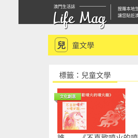
澳門生活誌
搜羅本地
Life Mag
讓您貼近
兒
童文學
標籤：兒童文學
文化創意
誰 ── 《不喜歡噴火的