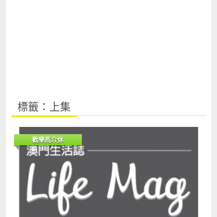
標籤：上集
歡樂馬介休