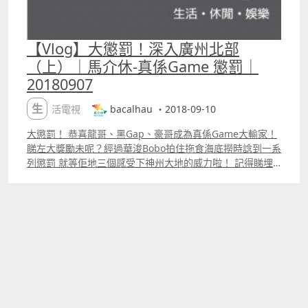
【Vlog】大懲罰！深入廣州北部
（上）｜馬介休-真係Game 懲罰｜
20180907
生活電視
bacalhau ・2018-09-10
大懲罰！ 恭喜龍哥、黑Gap、豪哥成為真係Game大輸家！
睇左大獎勵未呢？經過華浚Bobo拍住拖食海底撈時諗到一系
列懲罰 就等佢地三個感受下神州大地的威力啦！ 記得睇埋
下星期嘅大懲罰下集啊！ 咩話？你未睇《真係Game》啊？
喺晒下面，有請： �第一集【瘋狂何濟公】：
httpsyoutu.bepPu7T7U0ZZs 第二集【激戰閃避球】：
httpsyoutu.be8PXh_0TsHxk 第三集【兒時遊戲合集】：
httpsyoutu.betuUIdPAn27A 第四集【野戰黑鬼山】：
httpsyoutu.bepzODboxmT24 第五集【真人皇者榮耀】：
httpsyoutu.beMg36zrB4lvc 快快訂閱【歡樂馬介休
Youtube專頁】 右上角紅色訂閱按鈕啊BB 速速讚好【歡樂
馬介休Facebook專頁】 httpsgoo.gl5y9aWC 慢慢追蹤【歡
樂馬介休Instagram專頁】 httpsgoo.glkHYhRc 〔馬介休