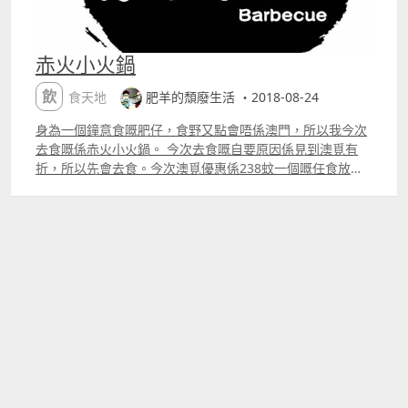
赤火小火鍋
飲食天地
肥羊的頹廢生活 ・2018-08-24
身為一個鐘意食嘅肥仔，食野又點會唔係澳門，所以我今次
去食嘅係赤火小火鍋。 今次去食嘅自要原因係見到澳覓有
折，所以先會去食。今次澳覓優惠係238蚊一個嘅任食放
題。形式係一個人小火鍋加燒烤。 燒烤方面，你可以自己一
路打邊爐一路自己燒，但如果你都好似我咁懶，你亦都可以
叫佢幫你燒，但係有一個點係雖要注意，就係佢所有燒烤都
好重孜然粉味，如果你好鐘意係拱北食燒烤肉串的話，你應
該會好鐘意。亦都提配一句，佢嘅燒烤如果唔係配啤酒嘅，
係會偏咸，唔食用咁咸嘅朋友要注意。 到打邊爐方面，最主
要就係個湯底呢，咁依到有八個湯底可以選，但係芝士湯底
好容易癡底，所以唔太建議叫。野食方面都無咩特別，都係
以大路野為自。下邊已經方左MEUN係到，自己睇啦。 最後
以5星為滿分，我會被佢2.5星。